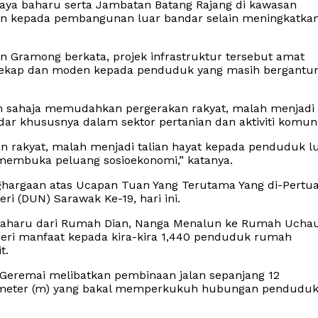
aya baharu serta Jambatan Batang Rajang di kawasan
n kepada pembangunan luar bandar selain meningkatka
 Gramong berkata, projek infrastruktur tersebut amat
 cekap dan moden kepada penduduk yang masih bergantu
an sahaja memudahkan pergerakan rakyat, malah menjadi
khususnya dalam sektor pertanian dan aktiviti komuni
 rakyat, malah menjadi talian hayat kepada penduduk l
 membuka peluang sosioekonomi,” katanya.
ghargaan atas Ucapan Tuan Yang Terutama Yang di-Pertu
 (DUN) Sarawak Ke-19, hari ini.
 baharu dari Rumah Dian, Nanga Menalun ke Rumah Uchau
eri manfaat kepada kira-kira 1,440 penduduk rumah
t.
e Geremai melibatkan pembinaan jalan sepanjang 12
50 meter (m) yang bakal memperkukuh hubungan pendudu