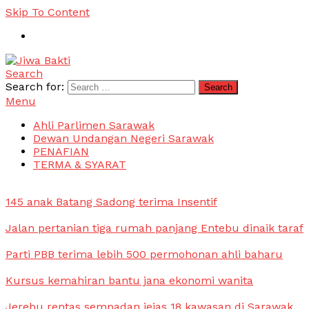
Skip To Content
Search
Jiwa Bakti
Suara PBB Sarawak
Search for:
Menu
Ahli Parlimen Sarawak
Dewan Undangan Negeri Sarawak
PENAFIAN
TERMA & SYARAT
145 anak Batang Sadong terima Insentif
Jalan pertanian tiga rumah panjang Entebu dinaik taraf
Parti PBB terima lebih 500 permohonan ahli baharu
Kursus kemahiran bantu jana ekonomi wanita
Jerebu rentas sempadan jejas 18 kawasan di Sarawak