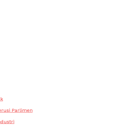
ak
erusi Parlimen
ndustri