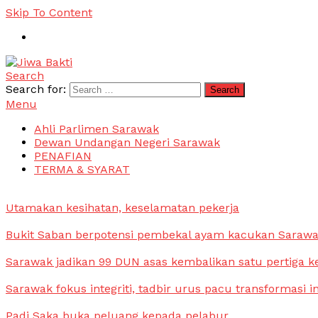
Skip To Content
Search
Jiwa Bakti
Suara PBB Sarawak
Search for:
Menu
Ahli Parlimen Sarawak
Dewan Undangan Negeri Sarawak
PENAFIAN
TERMA & SYARAT
Utamakan kesihatan, keselamatan pekerja
Bukit Saban berpotensi pembekal ayam kacukan Saraw
Sarawak jadikan 99 DUN asas kembalikan satu pertiga k
Sarawak fokus integriti, tadbir urus pacu transformasi i
Padi Saka buka peluang kepada pelabur