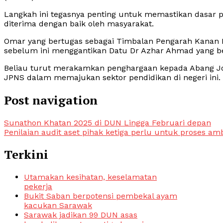
Langkah ini tegasnya penting untuk memastikan dasar 
diterima dengan baik oleh masyarakat.
Omar yang bertugas sebagai Timbalan Pengarah Kanan 
sebelum ini menggantikan Datu Dr Azhar Ahmad yang b
Beliau turut merakamkan penghargaan kepada Abang Jo
JPNS dalam memajukan sektor pendidikan di negeri ini.
Post navigation
Sunathon Khatan 2025 di DUN Lingga Februari depan
Penilaian audit aset pihak ketiga perlu untuk proses am
Terkini
Utamakan kesihatan, keselamatan
pekerja
Bukit Saban berpotensi pembekal ayam
kacukan Sarawak
Sarawak jadikan 99 DUN asas