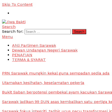
Skip To Content
Search
Jiwa Bakti
Suara PBB Sarawak
Search for:
Menu
Ahli Parlimen Sarawak
Dewan Undangan Negeri Sarawak
PENAFIAN
TERMA & SYARAT
PRN Sarawak mungkin kekal guna sempadan sedia ada
Utamakan kesihatan, keselamatan pekerja
Bukit Saban berpotensi pembekal ayam kacukan Saraw
Sarawak jadikan 99 DUN asas kembalikan satu pertiga k
Sarawak fokus integriti, tadbir urus pacu transformasi i