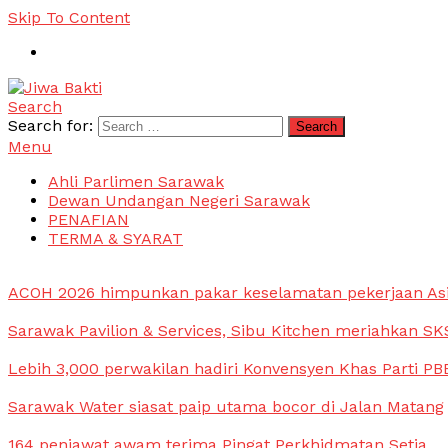
Skip To Content
Search
Jiwa Bakti
Suara PBB Sarawak
Search for:
Menu
Ahli Parlimen Sarawak
Dewan Undangan Negeri Sarawak
PENAFIAN
TERMA & SYARAT
ACOH 2026 himpunkan pakar keselamatan pekerjaan As
Sarawak Pavilion & Services, Sibu Kitchen meriahkan SKS
Lebih 3,000 perwakilan hadiri Konvensyen Khas Parti PB
Sarawak Water siasat paip utama bocor di Jalan Matang
164 penjawat awam terima Pingat Perkhidmatan Setia