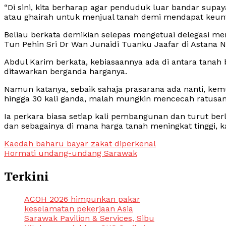
“Di sini, kita berharap agar penduduk luar bandar supa
atau ghairah untuk menjual tanah demi mendapat keunt
Beliau berkata demikian selepas mengetuai delegasi me
Tun Pehin Sri Dr Wan Junaidi Tuanku Jaafar di Astana Ne
Abdul Karim berkata, kebiasaannya ada di antara tana
ditawarkan berganda harganya.
Namun katanya, sebaik sahaja prasarana ada nanti, kem
hingga 30 kali ganda, malah mungkin mencecah ratusan
Ia perkara biasa setiap kali pembangunan dan turut b
dan sebagainya di mana harga tanah meningkat tinggi, k
Post
Kaedah baharu bayar zakat diperkenal
Hormati undang-undang Sarawak
navigation
Terkini
ACOH 2026 himpunkan pakar
keselamatan pekerjaan Asia
Sarawak Pavilion & Services, Sibu