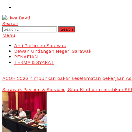
Skip
To
Content
Search
Jiwa Bakti
Suara PBB Sarawak
Search
for:
Menu
Ahli Parlimen Sarawak
Dewan Undangan Negeri Sarawak
PENAFIAN
TERMA & SYARAT
ACOH 2026 himpunkan pakar keselamatan pekerjaan As
Sarawak Pavilion & Services, Sibu Kitchen meriahkan SKS