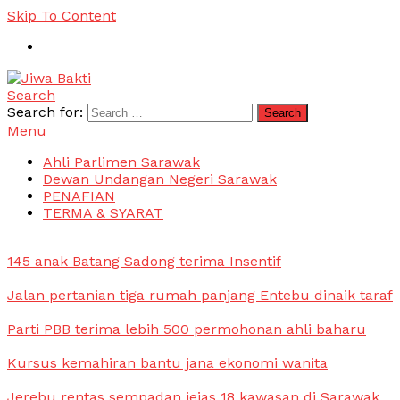
Skip To Content
Search
Jiwa Bakti
Suara PBB Sarawak
Search for:
Menu
Ahli Parlimen Sarawak
Dewan Undangan Negeri Sarawak
PENAFIAN
TERMA & SYARAT
145 anak Batang Sadong terima Insentif
Jalan pertanian tiga rumah panjang Entebu dinaik taraf
Parti PBB terima lebih 500 permohonan ahli baharu
Kursus kemahiran bantu jana ekonomi wanita
Jerebu rentas sempadan jejas 18 kawasan di Sarawak