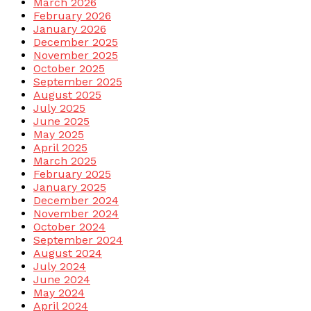
March 2026
February 2026
January 2026
December 2025
November 2025
October 2025
September 2025
August 2025
July 2025
June 2025
May 2025
April 2025
March 2025
February 2025
January 2025
December 2024
November 2024
October 2024
September 2024
August 2024
July 2024
June 2024
May 2024
April 2024