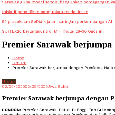
Sarawak guna model sendiri bangunkan perdagangan k
Inisiatif pendidikan bangunkan modal insan
92 prasekolah SeDidik jalani saringan perkembangan AI
SUITEX26 berlangsung di Miri mulai 28-30 Ogos ini
Premier Sarawak berjumpa 
Home
Umum
Premier Sarawak berjumpa dengan Presiden, Naib 
Umum
02/05/2025
02/05/2025
Jiwa Bakti
Premier Sarawak berjumpa dengan Pr
LONDON:
Premier Sarawak, Datuk Patinggi Tan Sri Aban
mengadakan pertemuan bersama Presiden dan Naib Canse