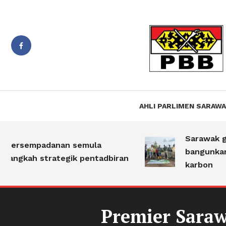
Suara PBB Sarawak
Jiwa B
AHLI PARLIMEN SARAW
Sarawak guna
ersempadanan semula
bangunkan p
angkah strategik pentadbiran
karbon
Premier Saraw