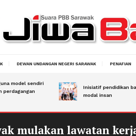
akti
AK
DEWAN UNDANGAN NEGERI SARAWAK
PENAFIAN
 model sendiri
Inisiatif pendidikan ban
erdagangan
modal insan
ak mulakan lawatan kerj