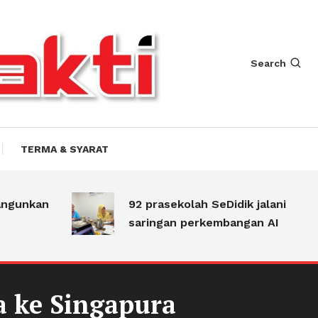
Search
TERMA & SYARAT
gunkan
92 prasekolah SeDidik jalani
saringan perkembangan AI
a ke Singapura