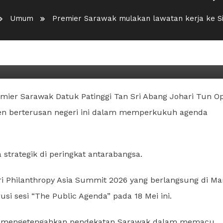
Umum
Premier Sarawak mulakan lawatan kerja ke S
lawatan kerja ke Singapura
emier Sarawak Datuk Patinggi Tan Sri Abang Johari Tun O
en berterusan negeri ini dalam memperkukuh agenda
strategik di peringkat antarabangsa.
ri Philanthropy Asia Summit 2026 yang berlangsung di Ma
 sesi “The Public Agenda” pada 18 Mei ini.
ka mengetengahkan pendekatan Sarawak dalam memacu