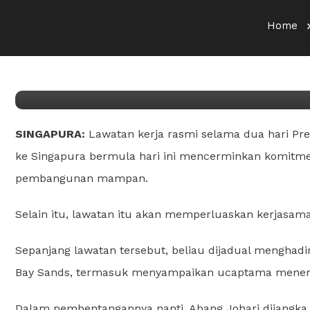
Umum
Home
17/05/2026
Jiwa Bakti
Premier Sarawak mulakan 
SINGAPURA:
Lawatan kerja rasmi selama dua hari Pr
ke Singapura bermula hari ini mencerminkan komitm
pembangunan mampan.
Selain itu, lawatan itu akan memperluaskan kerjasama 
Sepanjang lawatan tersebut, beliau dijadual menghadi
Bay Sands, termasuk menyampaikan ucaptama menerusi
Dalam pembentangannya nanti, Abang Johari dijang