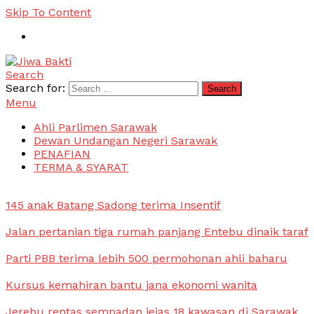
Skip To Content
Search
Jiwa Bakti
Suara PBB Sarawak
Search for:
Menu
Ahli Parlimen Sarawak
Dewan Undangan Negeri Sarawak
PENAFIAN
TERMA & SYARAT
145 anak Batang Sadong terima Insentif
Jalan pertanian tiga rumah panjang Entebu dinaik taraf
Parti PBB terima lebih 500 permohonan ahli baharu
Kursus kemahiran bantu jana ekonomi wanita
Jerebu rentas sempadan jejas 18 kawasan di Sarawak