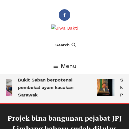
Suara PBB Sarawak
Jiwa Bakti
Search
Menu
Bukit Saban berpotensi
Sar
pembekal ayam kacukan
kemb
Sarawak
Par
Projek bina bangunan pejabat JPJ
Limbang baharu sudah dilulus