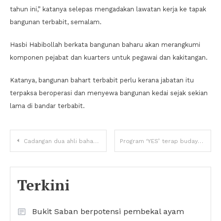
tahun ini,” katanya selepas mengadakan lawatan kerja ke tapak
bangunan terbabit, semalam.
Hasbi Habibollah berkata bangunan baharu akan merangkumi
komponen pejabat dan kuarters untuk pegawai dan kakitangan.
Katanya, bangunan bahart terbabit perlu kerana jabatan itu
terpaksa beroperasi dan menyewa bangunan kedai sejak sekian
lama di bandar terbabit.
Cadangan dua ahli baharu Jawatankuasa Teknikal Majlis Tindakan Pelaksanaan MA63
Program ‘YES’ terap budaya keusahawanan dalam kalangan belia
Terkini
Bukit Saban berpotensi pembekal ayam