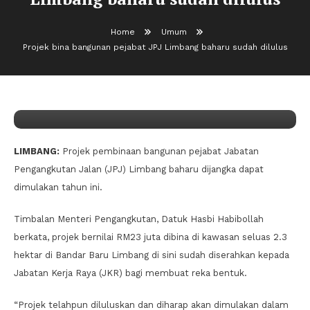
Home
Umum
Umum
Projek bina bangunan pejabat JPJ Limbang baharu sudah dilulus
03/02/2024
Jiwa Bakti
Projek bina bangunan pejabat JPJ
Limbang baharu sudah dilulus
LIMBANG:
Projek pembinaan bangunan pejabat Jabatan
Pengangkutan Jalan (JPJ) Limbang baharu dijangka dapat
dimulakan tahun ini.
Timbalan Menteri Pengangkutan, Datuk Hasbi Habibollah
berkata, projek bernilai RM23 juta dibina di kawasan seluas 2.3
hektar di Bandar Baru Limbang di sini sudah diserahkan kepada
Jabatan Kerja Raya (JKR) bagi membuat reka bentuk.
“Projek telahpun diluluskan dan diharap akan dimulakan dalam