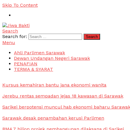
Skip To Content
Search
Jiwa Bakti
Suara PBB Sarawak
Search for:
Menu
Ahli Parlimen Sarawak
Dewan Undangan Negeri Sarawak
PENAFIAN
TERMA & SYARAT
Kursus kemahiran bantu jana ekonomi wanita
Jerebu rentas sempadan jejas 18 kawasan di Sarawak
Sarikei berpotensi muncul hab ekonomi baharu Sarawa
Sarawak desak penambahan kerusi Parlimen
RM4.7 bilion projek pembangunan dilaksana di Sarikei