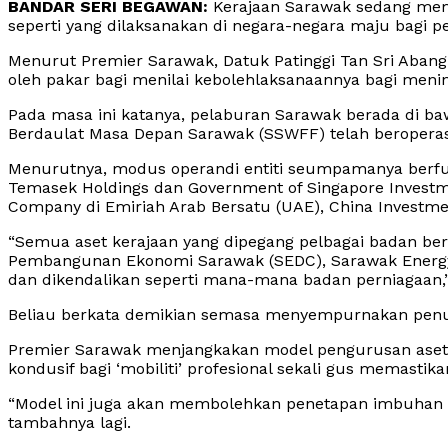
BANDAR SERI BEGAWAN:
Kerajaan Sarawak sedang mem
seperti yang dilaksanakan di negara-negara maju bagi p
Menurut Premier Sarawak, Datuk Patinggi Tan Sri Abang 
oleh pakar bagi menilai kebolehlaksanaannya bagi meni
Pada masa ini katanya, pelaburan Sarawak berada di b
Berdaulat Masa Depan Sarawak (SSWFF) telah beroperas
Menurutnya, modus operandi entiti seumpamanya berfung
Temasek Holdings dan Government of Singapore Investme
Company di Emiriah Arab Bersatu (UAE), China Investme
“Semua aset kerajaan yang dipegang pelbagai badan ber
Pembangunan Ekonomi Sarawak (SEDC), Sarawak Energy B
dan dikendalikan seperti mana-mana badan perniagaan,”
Beliau berkata demikian semasa menyempurnakan penut
Premier Sarawak menjangkakan model pengurusan aset 
kondusif bagi ‘mobiliti’ profesional sekali gus memasti
“Model ini juga akan membolehkan penetapan imbuhan p
tambahnya lagi.