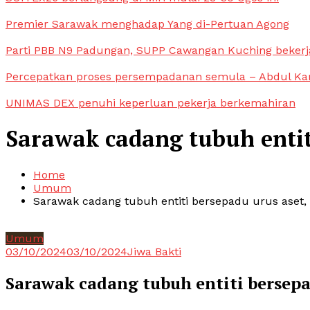
Premier Sarawak menghadap Yang di-Pertuan Agong
Parti PBB N9 Padungan, SUPP Cawangan Kuching bekerja
Percepatkan proses persempadanan semula – Abdul Ka
UNIMAS DEX penuhi keperluan pekerja berkemahiran
Sarawak cadang tubuh entit
Home
Umum
Sarawak cadang tubuh entiti bersepadu urus aset,
Umum
03/10/2024
03/10/2024
Jiwa Bakti
Sarawak cadang tubuh entiti bersepa