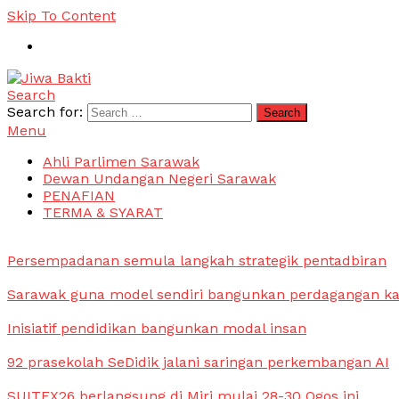
Skip To Content
Search
Jiwa Bakti
Suara PBB Sarawak
Search for:
Menu
Ahli Parlimen Sarawak
Dewan Undangan Negeri Sarawak
PENAFIAN
TERMA & SYARAT
Persempadanan semula langkah strategik pentadbiran
Sarawak guna model sendiri bangunkan perdagangan k
Inisiatif pendidikan bangunkan modal insan
92 prasekolah SeDidik jalani saringan perkembangan AI
SUITEX26 berlangsung di Miri mulai 28-30 Ogos ini