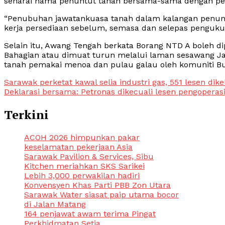
senarai nama penuntut tanah bersama-sama dengan p
“Penubuhan jawatankuasa tanah dalam kalangan penun
kerja persediaan sebelum, semasa dan selepas penguku
Selain itu, Awang Tengah berkata Borang NTD A boleh di
Bahagian atau dimuat turun melalui laman sesawang Ja
tanah pemakai menoa dan pulau galau oleh komuniti B
Post
Sarawak perketat kawal selia industri gas, 551 lesen dike
Deklarasi bersama: Petronas dikecuali lesen pengopera
navigation
Terkini
ACOH 2026 himpunkan pakar
keselamatan pekerjaan Asia
Sarawak Pavilion & Services, Sibu
Kitchen meriahkan SKS Sarikei
Lebih 3,000 perwakilan hadiri
Konvensyen Khas Parti PBB Zon Utara
Sarawak Water siasat paip utama bocor
di Jalan Matang
164 penjawat awam terima Pingat
Perkhidmatan Setia