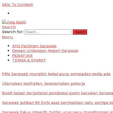
Skip To Content
Search
Jiwa Bakti
Suara PBB Sarawak
Search for:
Menu
Ahli Parlimen Sarawak
Dewan Undangan Negeri Sarawak
PENAFIAN
TERMA & SYARAT
PRN Sarawak mungkin kekal guna sempadan sedia ada
Utamakan kesihatan, keselamatan pekerja
Bukit Saban berpotensi pembekal ayam kacukan Saraw
Sarawak jadikan 99 DUN asas kembalikan satu pertiga k
Sarawak fokus integriti, tadbir urus pacu transformasi i