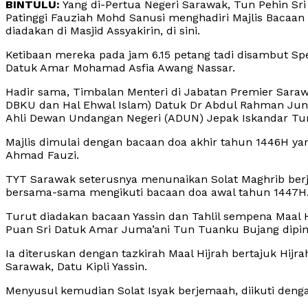
BINTULU:
Yang di-Pertua Negeri Sarawak, Tun Pehin Sri
Patinggi Fauziah Mohd Sanusi menghadiri Majlis Bacaa
diadakan di Masjid Assyakirin, di sini.
Ketibaan mereka pada jam 6.15 petang tadi disambut S
Datuk Amar Mohamad Asfia Awang Nassar.
Hadir sama, Timbalan Menteri di Jabatan Premier Sara
DBKU dan Hal Ehwal Islam) Datuk Dr Abdul Rahman Junai
Ahli Dewan Undangan Negeri (ADUN) Jepak Iskandar Tu
Majlis dimulai dengan bacaan doa akhir tahun 1446H y
Ahmad Fauzi.
TYT Sarawak seterusnya menunaikan Solat Maghrib be
bersama-sama mengikuti bacaan doa awal tahun 1447H
Turut diadakan bacaan Yassin dan Tahlil sempena Maal 
Puan Sri Datuk Amar Juma’ani Tun Tuanku Bujang dipi
Ia diteruskan dengan tazkirah Maal Hijrah bertajuk Hi
Sarawak, Datu Kipli Yassin.
Menyusul kemudian Solat Isyak berjemaah, diikuti de