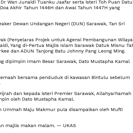
 Dr Wan Junaidi Tuanku Jaafar serta isteri Toh Puan Datu
n Doa Akhir Tahun 1446H dan Awal Tahun 1447H yang
peaker Dewan Undangan Negeri (DUN) Sarawak, Tan Sri
wak (Penyelaras Projek untuk Agensi Pembangunan Wilaya
di, Yang di-Pertua Majlis Islam Sarawak Datuk Misnu Ta
rkee dan ADUN Tanjong Batu Johnny Pang Leong Ming.
ang dipimpin Imam Besar Sarawak, Dato Mustapha Kamal
rjemaah bersama penduduk di kawasan Bintulu sebelum
.
Hijrah dan kepada isteri Premier Sarawak, Allahyarhamah
mpin oleh Dato Mustapha Kamal.
jrah Ummah Maju Makmur pula disampaikan oleh Mufti
ngan majlis makan malam. — UKAS