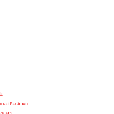
ak
erusi Parlimen
ndustri