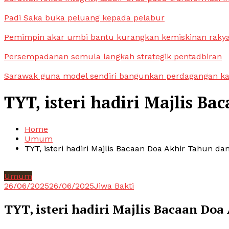
Padi Saka buka peluang kepada pelabur
Pemimpin akar umbi bantu kurangkan kemiskinan raky
Persempadanan semula langkah strategik pentadbiran
Sarawak guna model sendiri bangunkan perdagangan k
TYT, isteri hadiri Majlis 
Home
Umum
TYT, isteri hadiri Majlis Bacaan Doa Akhir Tahun d
Umum
26/06/2025
26/06/2025
Jiwa Bakti
TYT, isteri hadiri Majlis Bacaan Do