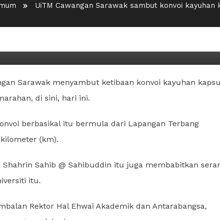
mum
UiTM Cawangan Sarawak sambut konvoi kayuhan k
ambut konvoi kayuhan kapsul
angan Sarawak menyambut ketibaan konvoi kayuhan kapsu
han, di sini, hari ini.
voi berbasikal itu bermula dari Lapangan Terbang
kilometer (km).
r. Shahrin Sahib @ Sahibuddin itu juga membabitkan sera
ersiti itu.
mbalan Rektor Hal Ehwai Akademik dan Antarabangsa,