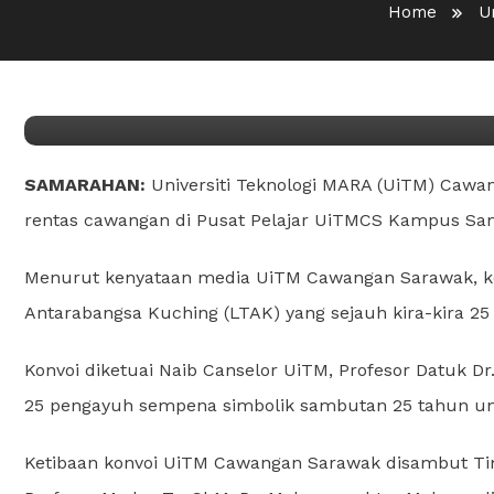
Home
U
UiTM Cawangan Sarawak s
rentas
SAMARAHAN:
Universiti Teknologi MARA (UiTM) Caw
rentas cawangan di Pusat Pelajar UiTMCS Kampus Samara
Menurut kenyataan media UiTM Cawangan Sarawak, kon
Antarabangsa Kuching (LTAK) yang sejauh kira-kira 25 
Konvoi diketuai Naib Canselor UiTM, Profesor Datuk D
25 pengayuh sempena simbolik sambutan 25 tahun univ
Ketibaan konvoi UiTM Cawangan Sarawak disambut Ti