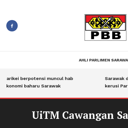
Suara PBB Sarawak
Jiwa B
AHLI PARLIMEN SARAW
arikei berpotensi muncul hab
Sarawak des
konomi baharu Sarawak
kerusi Parli
UiTM Cawangan Sar
Umum
03/07/2024
Jiwa Bakti