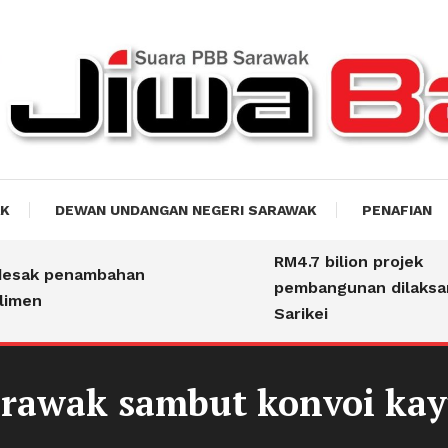
akti
AK
DEWAN UNDANGAN NEGERI SARAWAK
PENAFIAN
RM4.7 bilion projek
ak penambahan
pembangunan dilaksana 
men
Sarikei
awak sambut konvoi kay