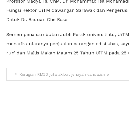
Profesor Madya Ts. ChM. Dr. Mohammad Isa Mohamad
Fungsi Rektor UiTM Cawangan Sarawak dan Pengerusi 
Datuk Dr. Raduan Che Rose.
Semempena sambutan Jubli Perak universiti itu, Ui
menarik antaranya penjualan barangan edisi khas, ka
run’ dan Majlis Makan Malam 25 Tahun UiTM pada 25 
Kerugian RM20 juta akibat jenayah vandalisme