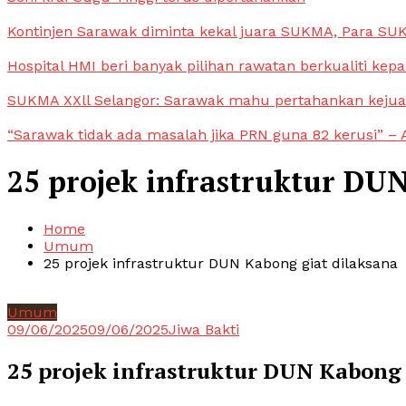
Kontinjen Sarawak diminta kekal juara SUKMA, Para S
Hospital HMI beri banyak pilihan rawatan berkualiti kep
SUKMA XXll Selangor: Sarawak mahu pertahankan keju
“Sarawak tidak ada masalah jika PRN guna 82 kerusi” – 
25 projek infrastruktur DU
Home
Umum
25 projek infrastruktur DUN Kabong giat dilaksana
Umum
09/06/2025
09/06/2025
Jiwa Bakti
25 projek infrastruktur DUN Kabong 