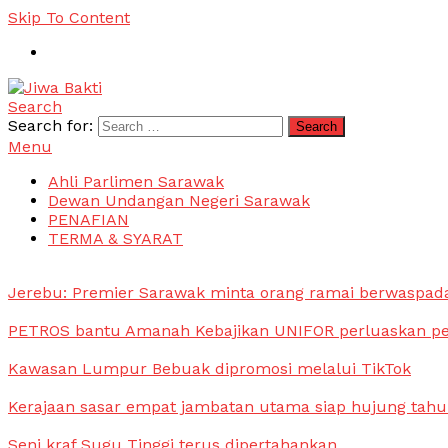
Skip To Content
Search
Jiwa Bakti
Suara PBB Sarawak
Search for:
Menu
Ahli Parlimen Sarawak
Dewan Undangan Negeri Sarawak
PENAFIAN
TERMA & SYARAT
Jerebu: Premier Sarawak minta orang ramai berwaspada,
PETROS bantu Amanah Kebajikan UNIFOR perluaskan pen
Kawasan Lumpur Bebuak dipromosi melalui TikTok
Kerajaan sasar empat jambatan utama siap hujung tahun
Seni kraf Sugu Tinggi terus dipertahankan