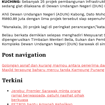
KUCHING:
Sebanyak 25 projek pembangunan infrastruk
sedang giat dilaksana di Dewan Undangan Negeri (DUN)
Ahli Dewan Undangan Negeri (ADUN) Kabong, Dato Mohd C
RM60.89 juta dengan lima projek tersebut siap sepenuhn
“Manakala, 20 projek lagi di peringkat perancangan,”kata
Beliau berkata demikian selepas menghadiri Mesyuarat 
dipengerusikan Timbalan Menteri Belia, Sukan dan Pe
Kompleks Dewan Undangan Negeri (DUN) Sarawak di sini 
Post navigation
Golongan asnaf dan kurang mampu antara penerima da
Masjid terapung baharu mercu tanda Kampung Punang
Terkini
Jerebu: Premier Sarawak minta orang
ramai berwaspada, patuhi nasihat pihak
berkuasa
PETROS bantu Amanah Kebajikan