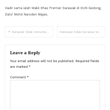
Hadir sama ialah Wakil Khas Premier Sarawak di DUN Gedong,
Dato’ Mohd Naroden Majais.
Sarawak tidak menumpang kasih tubuh Malaysia
Dakwaan tidak berasas terhadap MOU peruntukan pembangkang
Leave a Reply
Your email address will not be published.
Required fields
are marked
*
Comment
*