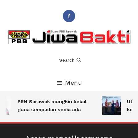
Suara PBB Sarawak
Jiwa Bakti
Search
Menu
PRN Sarawak mungkin kekal
Utam
guna sempadan sedia ada
kese