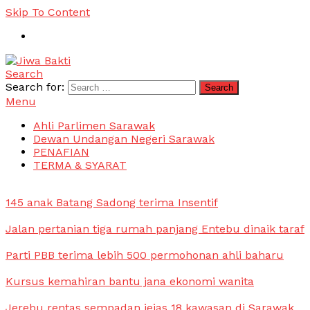
Skip To Content
Search
Jiwa Bakti
Suara PBB Sarawak
Search for:
Menu
Ahli Parlimen Sarawak
Dewan Undangan Negeri Sarawak
PENAFIAN
TERMA & SYARAT
145 anak Batang Sadong terima Insentif
Jalan pertanian tiga rumah panjang Entebu dinaik taraf
Parti PBB terima lebih 500 permohonan ahli baharu
Kursus kemahiran bantu jana ekonomi wanita
Jerebu rentas sempadan jejas 18 kawasan di Sarawak