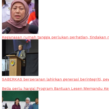
Keganasan rumah tangga perlukan perhatian, tindakan
SABERKAS berperanan lahirkan generasi berintegriti, pe
Belia perlu hargai Program Bantuan Lesen Memandu Ke