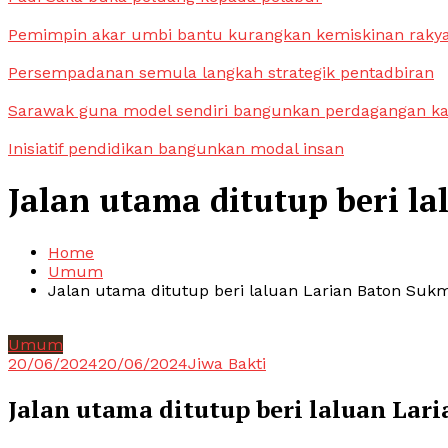
Pemimpin akar umbi bantu kurangkan kemiskinan raky
Persempadanan semula langkah strategik pentadbiran
Sarawak guna model sendiri bangunkan perdagangan k
Inisiatif pendidikan bangunkan modal insan
Jalan utama ditutup beri l
Home
Umum
Jalan utama ditutup beri laluan Larian Baton Suk
Umum
20/06/2024
20/06/2024
Jiwa Bakti
Jalan utama ditutup beri laluan La