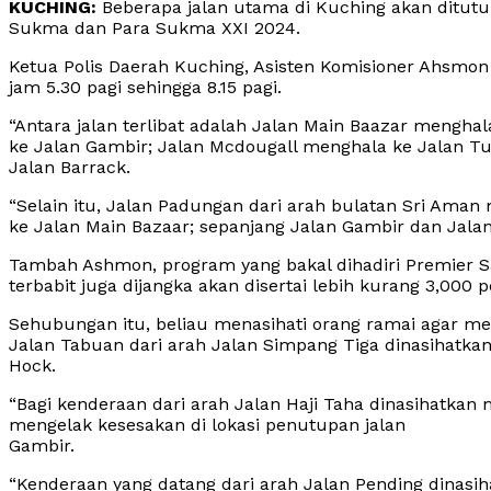
KUCHING:
Beberapa jalan utama di Kuching akan ditutu
Sukma dan Para Sukma XXI 2024.
Ketua Polis Daerah Kuching, Asisten Komisioner Ahsmon
jam 5.30 pagi sehingga 8.15 pagi.
“Antara jalan terlibat adalah Jalan Main Baazar mengha
ke Jalan Gambir; Jalan Mcdougall menghala ke Jalan T
Jalan Barrack.
“Selain itu, Jalan Padungan dari arah bulatan Sri Am
ke Jalan Main Bazaar; sepanjang Jalan Gambir dan Jalan
Tambah Ashmon, program yang bakal dihadiri Premier S
terbabit juga dijangka akan disertai lebih kurang 3,000 p
Sehubungan itu, beliau menasihati orang ramai agar men
Jalan Tabuan dari arah Jalan Simpang Tiga dinasihatkan
Hock.
“Bagi kenderaan dari arah Jalan Haji Taha dinasihatka
mengelak kesesakan di lokasi penutupan jalan
Gambir.
“Kenderaan yang datang dari arah Jalan Pending dinas