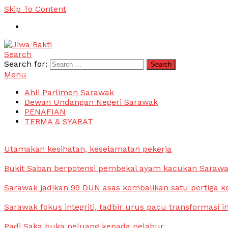
Skip To Content
Search
Jiwa Bakti
Suara PBB Sarawak
Search for:
Menu
Ahli Parlimen Sarawak
Dewan Undangan Negeri Sarawak
PENAFIAN
TERMA & SYARAT
Utamakan kesihatan, keselamatan pekerja
Bukit Saban berpotensi pembekal ayam kacukan Saraw
Sarawak jadikan 99 DUN asas kembalikan satu pertiga k
Sarawak fokus integriti, tadbir urus pacu transformasi i
Padi Saka buka peluang kepada pelabur