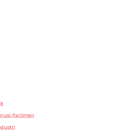
ak
erusi Parlimen
ndustri