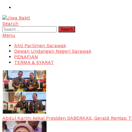
Skip
To
Content
Search
Jiwa Bakti
Suara PBB Sarawak
Search
for:
Menu
Ahli Parlimen Sarawak
Dewan Undangan Negeri Sarawak
PENAFIAN
TERMA & SYARAT
Abdul Karim kekal Presiden SABERKAS, Gerald Rentap T