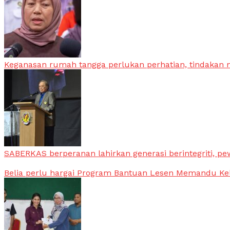
Keganasan rumah tangga perlukan perhatian, tindakan
SABERKAS berperanan lahirkan generasi berintegriti, pe
Belia perlu hargai Program Bantuan Lesen Memandu Ke