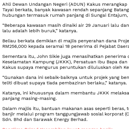
Ahli Dewan Undangan Negeri (ADUN) Kakus merangkap Me
Tayai berkata, banyak kawasan rendah sepanjang Batang
hubungan termasuk rumah panjang di Sungai Entajum,
“Beberapa kawasan masih dinaiki air 29 Januari lalu da
lalu adalah lebih buruk,” katanya.
Beliau berkata demikian di majlis penyerahan dana Pro
RM256,000 kepada seramai 18 penerima di Pejabat Daerah
Sementara itu, John Sikie juga menasihatkan penerim
Keselamatan Kampung (JKKK), Persatuan Ibu Bapa dan 
Kakus supaya mengurus peruntukan diluluskan oleh Ker
“Gunakan dana ini sebaik-baiknya untuk projek yang b
teliti dibuat supaya tiada pembaziran berlaku,” katanya.
Katanya, ini khususnya dalam membantu JKKK melaksana
panjang masing-masing.
Dalam majlis itu, bantuan makanan asas seperti beras,
banjir melalui program tanggungjawab sosial korporat 
Sdn. Bhd dan Sarawak Energy Berhad.