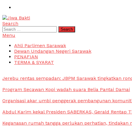
Skip
To
Content
Search
Jiwa Bakti
Suara PBB Sarawak
Search
for:
Menu
Ahli Parlimen Sarawak
Dewan Undangan Negeri Sarawak
PENAFIAN
TERMA & SYARAT
Jerebu rentas sempadan: JBPM Sarawak tingkatkan ron
Program Secawan Kopi wadah suara Belia Pantai Damai
Organisasi akar umbi penggerak pembangunan komunit
Abdul Karim kekal Presiden SABERKAS, Gerald Rentap T
Keganasan rumah tangga perlukan perhatian, tindakan