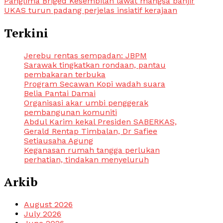
Post
Panglima Briged Kesembilan lawat mangsa banjir
UKAS turun padang perjelas insiatif kerajaan
navigation
Terkini
Jerebu rentas sempadan: JBPM
Sarawak tingkatkan rondaan, pantau
pembakaran terbuka
Program Secawan Kopi wadah suara
Belia Pantai Damai
Organisasi akar umbi penggerak
pembangunan komuniti
Abdul Karim kekal Presiden SABERKAS,
Gerald Rentap Timbalan, Dr Safiee
Setiausaha Agung
Keganasan rumah tangga perlukan
perhatian, tindakan menyeluruh
Arkib
August 2026
July 2026