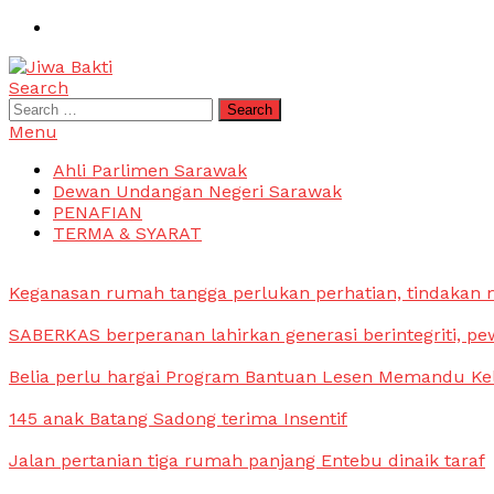
Skip
To
Content
Search
Jiwa Bakti
Suara PBB Sarawak
Search
for:
Menu
Ahli Parlimen Sarawak
Dewan Undangan Negeri Sarawak
PENAFIAN
TERMA & SYARAT
Keganasan rumah tangga perlukan perhatian, tindakan
SABERKAS berperanan lahirkan generasi berintegriti, pe
Belia perlu hargai Program Bantuan Lesen Memandu Ke
145 anak Batang Sadong terima Insentif
Jalan pertanian tiga rumah panjang Entebu dinaik taraf