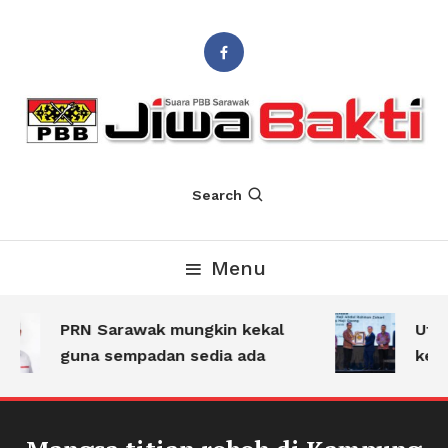
Suara PBB Sarawak
Jiwa Bakti
Search
Menu
PRN Sarawak mungkin kekal
Utam
guna sempadan sedia ada
kese