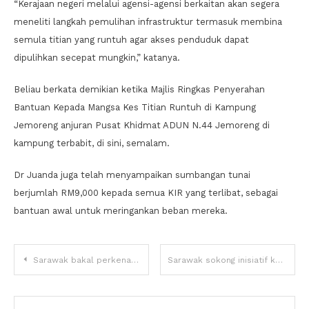
“Kerajaan negeri melalui agensi-agensi berkaitan akan segera
meneliti langkah pemulihan infrastruktur termasuk membina
semula titian yang runtuh agar akses penduduk dapat
dipulihkan secepat mungkin,” katanya.
Beliau berkata demikian ketika Majlis Ringkas Penyerahan
Bantuan Kepada Mangsa Kes Titian Runtuh di Kampung
Jemoreng anjuran Pusat Khidmat ADUN N.44 Jemoreng di
kampung terbabit, di sini, semalam.
Dr Juanda juga telah menyampaikan sumbangan tunai
berjumlah RM9,000 kepada semua KIR yang terlibat, sebagai
bantuan awal untuk meringankan beban mereka.
Sarawak bakal perkenal dasar perlombongan baharu menjelang 2026
Sarawak sokong inisiatif kekalkan budaya warisan, pacu pembangunan ekonomi