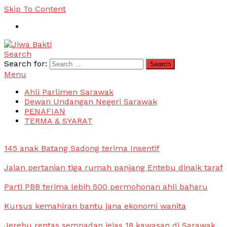
Skip To Content
Search
Jiwa Bakti
Suara PBB Sarawak
Search for:
Menu
Ahli Parlimen Sarawak
Dewan Undangan Negeri Sarawak
PENAFIAN
TERMA & SYARAT
145 anak Batang Sadong terima Insentif
Jalan pertanian tiga rumah panjang Entebu dinaik taraf
Parti PBB terima lebih 500 permohonan ahli baharu
Kursus kemahiran bantu jana ekonomi wanita
Jerebu rentas sempadan jejas 18 kawasan di Sarawak