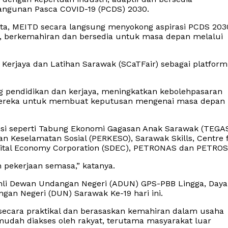
angunan Pasca COVID-19 (PCDS) 2030.
ata, MEITD secara langsung menyokong aspirasi PCDS 203
 berkemahiran dan bersedia untuk masa depan melalui
 Kerjaya dan Latihan Sarawak (SCaTFair) sebagai platform
 pendidikan dan kerjaya, meningkatkan kebolehpasaran
a mereka untuk membuat keputusan mengenai masa depan
gensi seperti Tabung Ekonomi Gagasan Anak Sarawak (TEGAS
n Keselamatan Sosial (PERKESO), Sarawak Skills, Centre 
gital Economy Corporation (SDEC), PETRONAS dan PETROS
 pekerjaan semasa,” katanya.
 Ahli Dewan Undangan Negeri (ADUN) GPS-PBB Lingga, Day
n Negeri (DUN) Sarawak Ke-19 hari ini.
ecara praktikal dan berasaskan kemahiran dalam usaha
mudah diakses oleh rakyat, terutama masyarakat luar