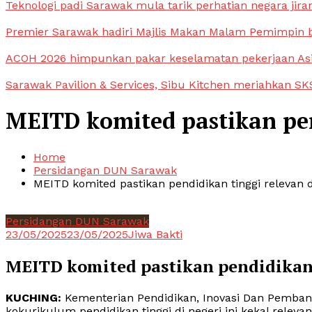
Teknologi padi Sarawak mula tarik perhatian negara jira
Premier Sarawak hadiri Majlis Makan Malam Pemimpin
ACOH 2026 himpunkan pakar keselamatan pekerjaan As
Sarawak Pavilion & Services, Sibu Kitchen meriahkan SKS
MEITD komited pastikan pen
Home
Persidangan DUN Sarawak
MEITD komited pastikan pendidikan tinggi relevan 
Persidangan DUN Sarawak
23/05/2025
23/05/2025
Jiwa Bakti
MEITD komited pastikan pendidikan 
KUCHING:
Kementerian Pendidikan, Inovasi Dan Pemba
kokurikulum pendidikan tinggi di negeri ini kekal releva