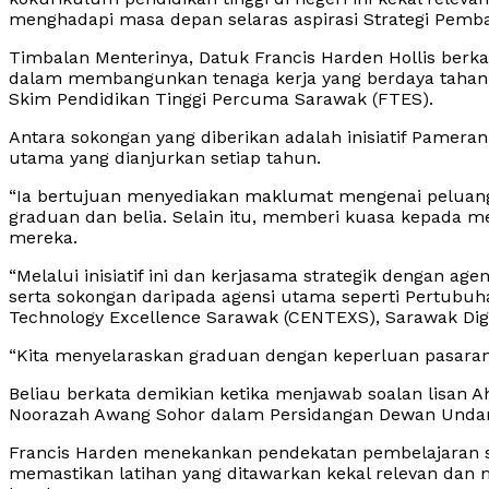
menghadapi masa depan selaras aspirasi Strategi Pemb
Timbalan Menterinya, Datuk Francis Harden Hollis berk
dalam membangunkan tenaga kerja yang berdaya tahan,
Skim Pendidikan Tinggi Percuma Sarawak (FTES).
Antara sokongan yang diberikan adalah inisiatif Pameran
utama yang dianjurkan setiap tahun.
“Ia bertujuan menyediakan maklumat mengenai peluang
graduan dan belia. Selain itu, memberi kuasa kepad
mereka.
“Melalui inisiatif ini dan kerjasama strategik dengan a
serta sokongan daripada agensi utama seperti Pertubuha
Technology Excellence Sarawak (CENTEXS), Sarawak Di
“Kita menyelaraskan graduan dengan keperluan pasaran
Beliau berkata demikian ketika menjawab soalan lisan
Noorazah Awang Sohor dalam Persidangan Dewan Undanga
Francis Harden menekankan pendekatan pembelajaran s
memastikan latihan yang ditawarkan kekal relevan dan 