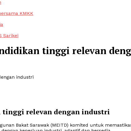
n
 bersama KMKK
ia
 Sarikei
didikan tinggi relevan deng
dengan industri
tinggi relevan dengan industri
ngunan Bakat Sarawak (MEITD) komited untuk memastika
n dengan keperluan industri, adaptif dan bersedia