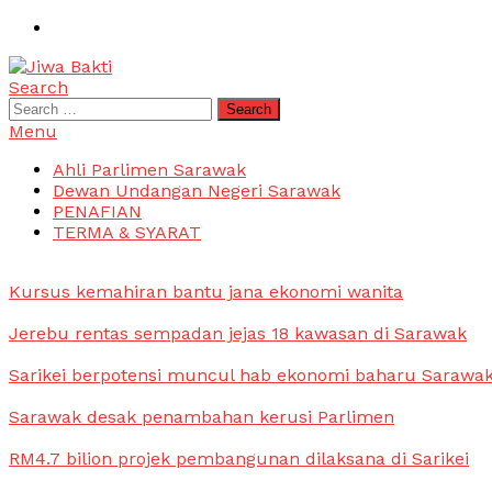
Skip
To
Content
Search
Jiwa Bakti
Suara PBB Sarawak
Search
for:
Menu
Ahli Parlimen Sarawak
Dewan Undangan Negeri Sarawak
PENAFIAN
TERMA & SYARAT
Kursus kemahiran bantu jana ekonomi wanita
Jerebu rentas sempadan jejas 18 kawasan di Sarawak
Sarikei berpotensi muncul hab ekonomi baharu Sarawa
Sarawak desak penambahan kerusi Parlimen
RM4.7 bilion projek pembangunan dilaksana di Sarikei