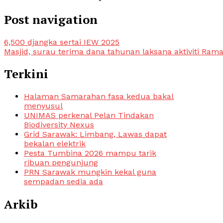
Post navigation
6,500 djangka sertai IEW 2025
Masjid, surau terima dana tahunan laksana aktiviti Ram
Terkini
Halaman Samarahan fasa kedua bakal
menyusul
UNIMAS perkenal Pelan Tindakan
Biodiversity Nexus
Grid Sarawak: Limbang, Lawas dapat
bekalan elektrik
Pesta Tumbina 2026 mampu tarik
ribuan pengunjung
PRN Sarawak mungkin kekal guna
sempadan sedia ada
Arkib