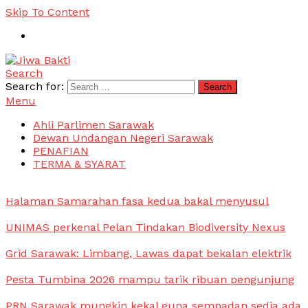
Skip To Content
Search
Jiwa Bakti
Suara PBB Sarawak
Search for:
Menu
Ahli Parlimen Sarawak
Dewan Undangan Negeri Sarawak
PENAFIAN
TERMA & SYARAT
Halaman Samarahan fasa kedua bakal menyusul
UNIMAS perkenal Pelan Tindakan Biodiversity Nexus
Grid Sarawak: Limbang, Lawas dapat bekalan elektrik
Pesta Tumbina 2026 mampu tarik ribuan pengunjung
PRN Sarawak mungkin kekal guna sempadan sedia ada