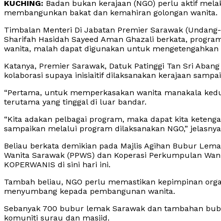
KUCHING:
Badan bukan kerajaan (NGO) perlu aktif me
membangunkan bakat dan kemahiran golongan wanita.
Timbalan Menteri Di Jabatan Premier Sarawak (Undan
Sharifah Hasidah Sayeed Aman Ghazali berkata, progr
wanita, malah dapat digunakan untuk mengetengahkan d
Katanya, Premier Sarawak, Datuk Patinggi Tan Sri Aban
kolaborasi supaya inisiaitif dilaksanakan kerajaan sampa
“Pertama, untuk memperkasakan wanita manakala kedua 
terutama yang tinggal di luar bandar.
“Kita adakan pelbagai program, maka dapat kita ketenga
sampaikan melalui program dilaksanakan NGO,” jelasnya
Beliau berkata demikian pada Majlis Agihan Bubur Le
Wanita Sarawak (PPWS) dan Koperasi Perkumpulan Wan
KOPERWANIS di sini hari ini.
Tambah beliau, NGO perlu memastikan kepimpinan organis
menyumbang kepada pembangunan wanita.
Sebanyak 700 bubur lemak Sarawak dan tambahan bubur
komuniti surau dan masjid.