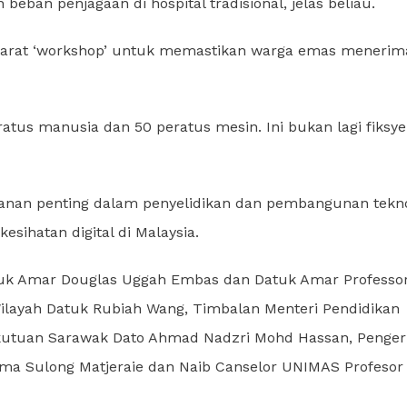
beban penjagaan di hospital tradisional, jelas beliau.
pi ibarat ‘workshop’ untuk memastikan warga emas menerim
us manusia dan 50 peratus mesin. Ini bukan lagi fiksy
anan penting dalam penyelidikan dan pembangunan tekno
esihatan digital di Malaysia.
uk Amar Douglas Uggah Embas dan Datuk Amar Professor
ilayah Datuk Rubiah Wang, Timbalan Menteri Pendidikan
ekutuan Sarawak Dato Ahmad Nadzri Mohd Hassan, Penger
ima Sulong Matjeraie dan Naib Canselor UNIMAS Profesor 