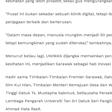
kesihatan yang lebih proaktif, sekali gus mengurangkan 
“Pusat ini bukan sekadar sebuah klinik digital, teta
penjagaan terbaik dan berterusan.
“Dalam masa depan, manusia mungkin menjadi 50 perat
tetapi kemungkinan yang sudah diterokai,” tambahnya.
Menurut beliau lagi, UNIMAS dijangka memainkan per
kesihatan ini, menjadikan Sarawak sebagai hab inovasi k
Hadir sama Timbalan-Timbalan Premier Sarawak, Dat
Sim Kui Hian, Timbalan Menteri Kemajuan Desa dan W
Tinggi Datuk Ts. Mustapha Sakmud, Setiausaha Pers
Lembaga Pengarah Universiti Tan Sri Datuk Seri Pangl
Ahmad Hata Rasit.