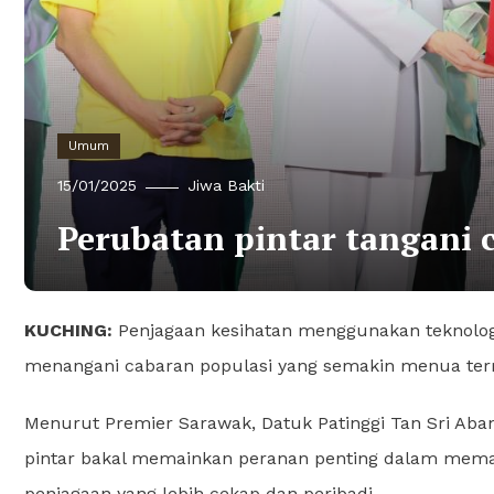
Umum
15/01/2025
Jiwa Bakti
Perubatan pintar tangani 
KUCHING:
Penjagaan kesihatan menggunakan teknologi t
menangani cabaran populasi yang semakin menua terma
Menurut Premier Sarawak, Datuk Patinggi Tan Sri Aban
pintar bakal memainkan peranan penting dalam mem
penjagaan yang lebih cekap dan peribadi.