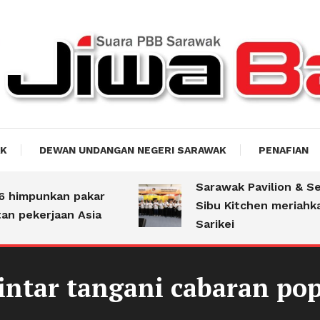
akti
AK
DEWAN UNDANGAN NEGERI SARAWAK
PENAFIAN
Sarawak Pavilion & Servic
mpunkan pakar
Sibu Kitchen meriahkan S
ekerjaan Asia
Sarikei
intar tangani cabaran po