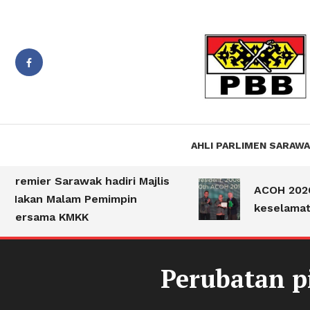
Suara PBB Sarawak
Jiwa B
AHLI PARLIMEN SARAW
emier Sarawak hadiri Majlis
ACOH 2026 hi
kan Malam Pemimpin
keselamatan p
rsama KMKK
Perubatan p