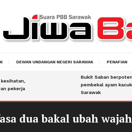
akti
AK
DEWAN UNDANGAN NEGERI SARAWAK
PENAFIAN
Bukit Saban berpotensi
sihatan,
pembekal ayam kacuka
 pekerja
Sarawak
fasa dua bakal ubah waja