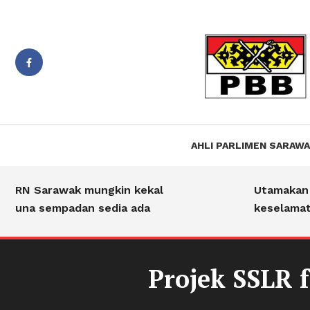
Suara PBB Sarawak
Jiwa B
AHLI PARLIMEN SARAW
PRN Sarawak mungkin kekal
Utamakan ke
guna sempadan sedia ada
keselamatan
Projek SSLR 