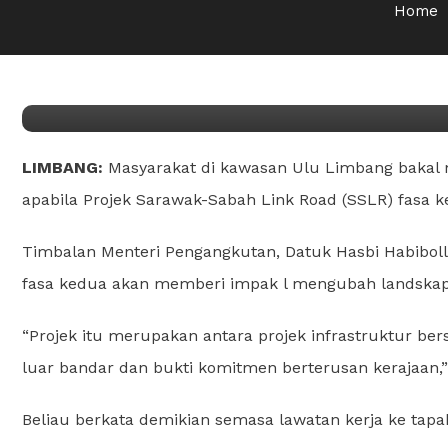
Umum
Home
22/06/2025
Jiwa Bakti
Projek SSLR fasa dua baka
LIMBANG:
Masyarakat di kawasan Ulu Limbang bakal me
apabila Projek Sarawak-Sabah Link Road (SSLR) fasa k
Timbalan Menteri Pengangkutan, Datuk Hasbi Habibolla
fasa kedua akan memberi impak l mengubah landskap
“Projek itu merupakan antara projek infrastruktur 
luar bandar dan bukti komitmen berterusan kerajaan,”
Beliau berkata demikian semasa lawatan kerja ke tapak