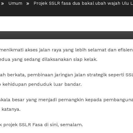
Umum
Projek SSLR fasa dua bakal ubah wajah Ulu 
l ubah wajah Ulu Limbang
nikmati akses jalan raya yang lebih selamat dan efisien
edua yang sedang dilaksanakan siap kelak.
h berkata, pembinaan jaringan jalan strategik seperti SS
 kehidupan penduduk luar bandar.
berskala besar yang menjadi pemangkin kepada pembangun
 katanya.
 projek SSLR Fasa di sini, semalam.