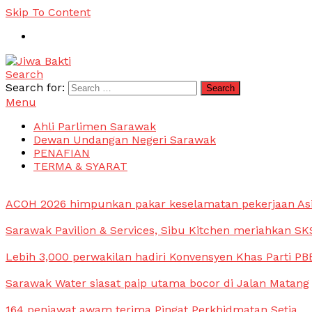
Skip To Content
Search
Jiwa Bakti
Suara PBB Sarawak
Search for:
Menu
Ahli Parlimen Sarawak
Dewan Undangan Negeri Sarawak
PENAFIAN
TERMA & SYARAT
ACOH 2026 himpunkan pakar keselamatan pekerjaan As
Sarawak Pavilion & Services, Sibu Kitchen meriahkan SKS
Lebih 3,000 perwakilan hadiri Konvensyen Khas Parti PB
Sarawak Water siasat paip utama bocor di Jalan Matang
164 penjawat awam terima Pingat Perkhidmatan Setia