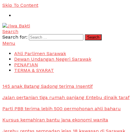
Skip To Content
Search
Jiwa Bakti
Suara PBB Sarawak
Search for:
Menu
Ahli Parlimen Sarawak
Dewan Undangan Negeri Sarawak
PENAFIAN
TERMA & SYARAT
145 anak Batang Sadong terima Insentif
Jalan pertanian tiga rumah panjang Entebu dinaik taraf
Parti PBB terima lebih 500 permohonan ahli baharu
Kursus kemahiran bantu jana ekonomi wanita
Jerebu rentas sempadan jejas 18 kawasan di Sarawak