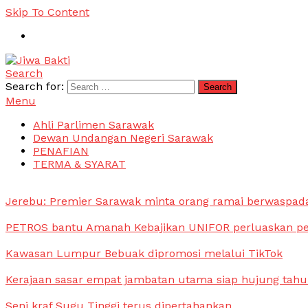
Skip To Content
Search
Jiwa Bakti
Suara PBB Sarawak
Search for:
Menu
Ahli Parlimen Sarawak
Dewan Undangan Negeri Sarawak
PENAFIAN
TERMA & SYARAT
Jerebu: Premier Sarawak minta orang ramai berwaspada,
PETROS bantu Amanah Kebajikan UNIFOR perluaskan pen
Kawasan Lumpur Bebuak dipromosi melalui TikTok
Kerajaan sasar empat jambatan utama siap hujung tahun
Seni kraf Sugu Tinggi terus dipertahankan