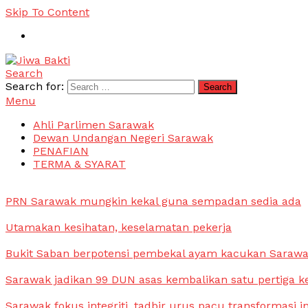
Skip To Content
Search
Jiwa Bakti
Suara PBB Sarawak
Search for:
Menu
Ahli Parlimen Sarawak
Dewan Undangan Negeri Sarawak
PENAFIAN
TERMA & SYARAT
PRN Sarawak mungkin kekal guna sempadan sedia ada
Utamakan kesihatan, keselamatan pekerja
Bukit Saban berpotensi pembekal ayam kacukan Saraw
Sarawak jadikan 99 DUN asas kembalikan satu pertiga k
Sarawak fokus integriti, tadbir urus pacu transformasi i