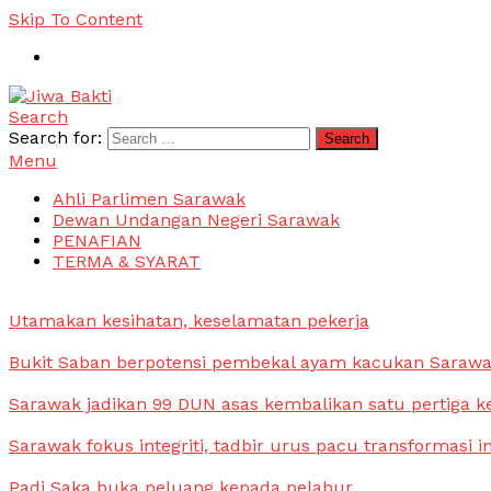
Skip To Content
Search
Jiwa Bakti
Suara PBB Sarawak
Search for:
Menu
Ahli Parlimen Sarawak
Dewan Undangan Negeri Sarawak
PENAFIAN
TERMA & SYARAT
Utamakan kesihatan, keselamatan pekerja
Bukit Saban berpotensi pembekal ayam kacukan Saraw
Sarawak jadikan 99 DUN asas kembalikan satu pertiga k
Sarawak fokus integriti, tadbir urus pacu transformasi i
Padi Saka buka peluang kepada pelabur