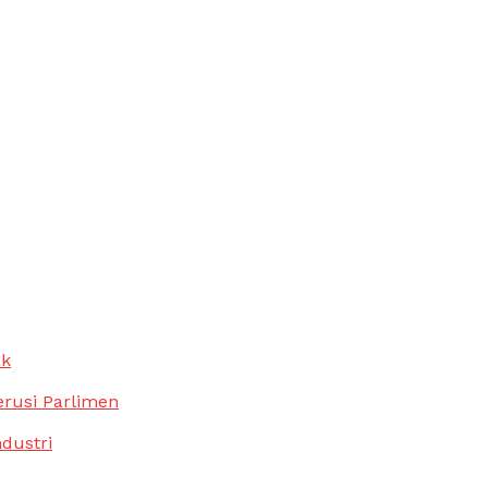
ak
erusi Parlimen
ndustri