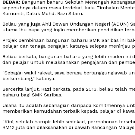
DEBAK:
Bangunan baharu Sekolah Menengah Kebangsaan (
sepenuhnya dalam masa terdekat, kata Timbalan Mente
Komuniti, Datuk Mohd. Razi Sitam.
Beliau yang juga Ahli Dewan Undangan Negeri (ADUN) Sa
utama ibu bapa yang ingin memberikan pendidikan terb
Projek pembinaan bangunan baharu SMK Saribas ini bak
pelajar dan tenaga pengajar, katanya selepas meninjau p
Beliau berkata, bangunan baharu yang lebih moden ini d
dan pelajar untuk melaksanakan pengajaran dan pembel
“Sebagai wakil rakyat, saya berasa bertanggungjawab u
berkembang,” katanya.
Bercerita lanjut, Razi berkata, pada 2013, beliau te
baharu bagi SMK Saribas.
Usaha itu adalah sebahagian daripada komitmennya un
memberikan kemudahan terbaik kepada pelajar di kawa
“Kini, setelah hampir lebih sedekad, permohonan ters
RM12 juta dan dilaksanakan di bawah Rancangan Malaysia