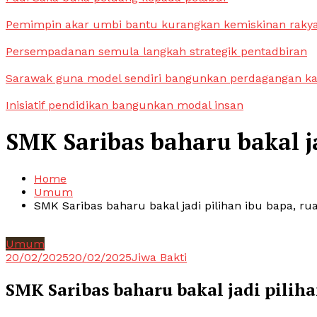
Pemimpin akar umbi bantu kurangkan kemiskinan raky
Persempadanan semula langkah strategik pentadbiran
Sarawak guna model sendiri bangunkan perdagangan k
Inisiatif pendidikan bangunkan modal insan
SMK Saribas baharu bakal ja
Home
Umum
SMK Saribas baharu bakal jadi pilihan ibu bapa, ru
Umum
20/02/2025
20/02/2025
Jiwa Bakti
SMK Saribas baharu bakal jadi piliha