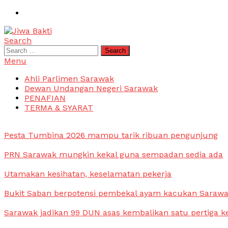
Skip
To
Content
Search
Jiwa Bakti
Suara PBB Sarawak
Search
for:
Menu
Ahli Parlimen Sarawak
Dewan Undangan Negeri Sarawak
PENAFIAN
TERMA & SYARAT
Pesta Tumbina 2026 mampu tarik ribuan pengunjung
PRN Sarawak mungkin kekal guna sempadan sedia ada
Utamakan kesihatan, keselamatan pekerja
Bukit Saban berpotensi pembekal ayam kacukan Saraw
Sarawak jadikan 99 DUN asas kembalikan satu pertiga k