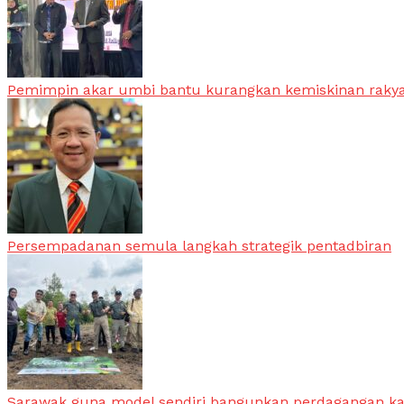
Pemimpin akar umbi bantu kurangkan kemiskinan raky
Persempadanan semula langkah strategik pentadbiran
Sarawak guna model sendiri bangunkan perdagangan k