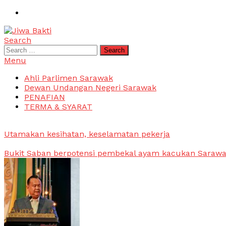
Skip
To
Content
Search
Jiwa Bakti
Suara PBB Sarawak
Search
for:
Menu
Ahli Parlimen Sarawak
Dewan Undangan Negeri Sarawak
PENAFIAN
TERMA & SYARAT
Utamakan kesihatan, keselamatan pekerja
Bukit Saban berpotensi pembekal ayam kacukan Saraw