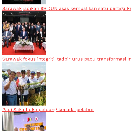
Sarawak jadikan 99 DUN asas kembalikan satu pertiga k
Sarawak fokus integriti, tadbir urus pacu transformasi i
Padi Saka buka peluang kepada pelabur