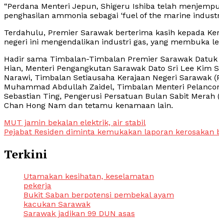
“Perdana Menteri Jepun, Shigeru Ishiba telah menjem
penghasilan ammonia sebagai ‘fuel of the marine industry
Terdahulu, Premier Sarawak berterima kasih kepada K
negeri ini mengendalikan industri gas, yang membuka l
Hadir sama Timbalan-Timbalan Premier Sarawak Datuk 
Hian, Menteri Pengangkutan Sarawak Dato Sri Lee Kim Shi
Narawi, Timbalan Setiausaha Kerajaan Negeri Sarawak 
Muhammad Abdullah Zaidel, Timbalan Menteri Pelancong
Sebastian Ting, Pengerusi Persatuan Bulan Sabit Merah
Chan Hong Nam dan tetamu kenamaan lain.
Post
MUT jamin bekalan elektrik, air stabil
Pejabat Residen diminta kemukakan laporan kerosakan b
navigation
Terkini
Utamakan kesihatan, keselamatan
pekerja
Bukit Saban berpotensi pembekal ayam
kacukan Sarawak
Sarawak jadikan 99 DUN asas