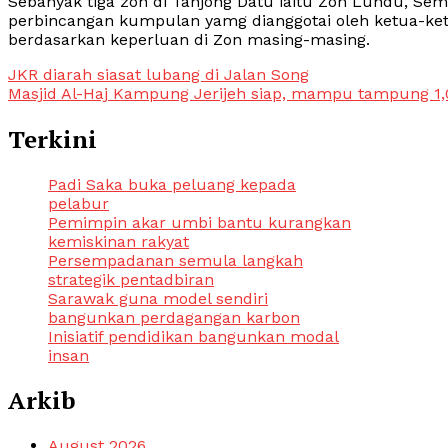
Sebanyak tiga zon di Tanjong Datu iaitu Zon Lundu, 
perbincangan kumpulan yamg dianggotai oleh ketua-k
berdasarkan keperluan di Zon masing-masing.
Post
JKR diarah siasat lubang di Jalan Song
Masjid Al-Haj Kampung Jerijeh siap, mampu tampung 1
navigation
Terkini
Padi Saka buka peluang kepada
pelabur
Pemimpin akar umbi bantu kurangkan
kemiskinan rakyat
Persempadanan semula langkah
strategik pentadbiran
Sarawak guna model sendiri
bangunkan perdagangan karbon
Inisiatif pendidikan bangunkan modal
insan
Arkib
August 2026