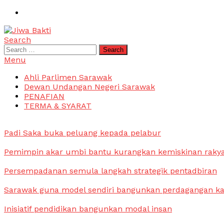
Skip
To
Content
Search
Jiwa Bakti
Suara PBB Sarawak
Search
for:
Menu
Ahli Parlimen Sarawak
Dewan Undangan Negeri Sarawak
PENAFIAN
TERMA & SYARAT
Padi Saka buka peluang kepada pelabur
Pemimpin akar umbi bantu kurangkan kemiskinan raky
Persempadanan semula langkah strategik pentadbiran
Sarawak guna model sendiri bangunkan perdagangan k
Inisiatif pendidikan bangunkan modal insan