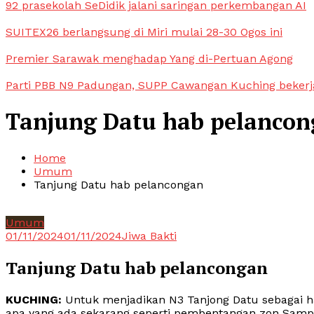
92 prasekolah SeDidik jalani saringan perkembangan AI
SUITEX26 berlangsung di Miri mulai 28-30 Ogos ini
Premier Sarawak menghadap Yang di-Pertuan Agong
Parti PBB N9 Padungan, SUPP Cawangan Kuching bekerja
Tanjung Datu hab pelanco
Home
Umum
Tanjung Datu hab pelancongan
Umum
01/11/2024
01/11/2024
Jiwa Bakti
Tanjung Datu hab pelancongan
KUCHING:
Untuk menjadikan N3 Tanjong Datu sebagai h
apa yang ada sekarang seperti pembentangan zon Samp