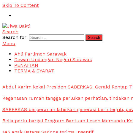
Skip To Content
Search
Jiwa Bakti
Suara PBB Sarawak
Search for:
Menu
Ahli Parlimen Sarawak
Dewan Undangan Negeri Sarawak
PENAFIAN
TERMA & SYARAT
Abdul Karim kekal Presiden SABERKAS, Gerald Rentap T
Keganasan rumah tangga perlukan perhatian, tindakan
SABERKAS berperanan lahirkan generasi berintegriti, pe
Belia perlu hargai Program Bantuan Lesen Memandu Ke
145 anak Batang Sadong terima Insentif