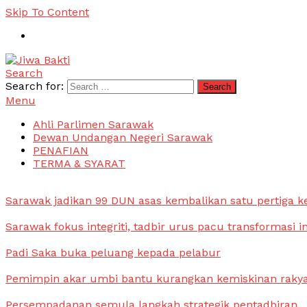
Skip To Content
Search
Jiwa Bakti
Suara PBB Sarawak
Search for:
Menu
Ahli Parlimen Sarawak
Dewan Undangan Negeri Sarawak
PENAFIAN
TERMA & SYARAT
Sarawak jadikan 99 DUN asas kembalikan satu pertiga k
Sarawak fokus integriti, tadbir urus pacu transformasi i
Padi Saka buka peluang kepada pelabur
Pemimpin akar umbi bantu kurangkan kemiskinan raky
Persempadanan semula langkah strategik pentadbiran