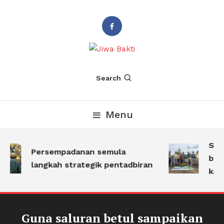
Suara PBB Sarawak
Jiwa Bakti
Search
Menu
Sara
Persempadanan semula
ban
langkah strategik pentadbiran
kar
Guna saluran betul sampaikan