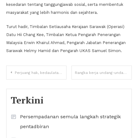
kesedaran tentang tanggungjawab sosial, serta membentuk
masyarakat yang lebih harmonis dan sejahtera.
Turut hadir, Timbalan Setiausaha Kerajaan Sarawak (Operasi)
Datu Hii Chang Kee, Timbalan Ketua Pengarah Penerangan
Malaysia Erwin Khairul Ahmad, Pengarah Jabatan Penerangan
Sarawak Helmy Hamid dan Pengarah UKAS Samuel Simon.
Perjuang hak, kedaulatan Sarawak
Rangka kerja undang-undang kawal selia pengagihan hidrogen bakal diwujud
Terkini
Persempadanan semula langkah strategik
pentadbiran