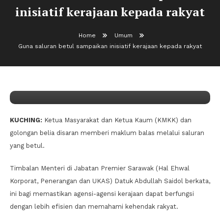
inisiatif kerajaan kepada rakyat
Home
Umum
Umum
Guna saluran betul sampaikan inisiatif kerajaan kepada rakyat
10/11/2024
Jiwa Bakti
Guna saluran betul sampaikan
inisiatif kerajaan kepada rakyat
KUCHING:
Ketua Masyarakat dan Ketua Kaum (KMKK) dan
golongan belia disaran memberi maklum balas melalui saluran
yang betul.
Timbalan Menteri di Jabatan Premier Sarawak (Hal Ehwal
Korporat, Penerangan dan UKAS) Datuk Abdullah Saidol berkata,
ini bagi memastikan agensi-agensi kerajaan dapat berfungsi
dengan lebih efisien dan memahami kehendak rakyat.