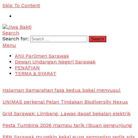
Skip To Content
Search
Jiwa Bakti
Suara PBB Sarawak
Search for:
Menu
Ahli Parlimen Sarawak
Dewan Undangan Negeri Sarawak
PENAFIAN
TERMA & SYARAT
Halaman Samarahan fasa kedua bakal menyusul
UNIMAS perkenal Pelan Tindakan Biodiversity Nexus
Grid Sarawak: Limbang, Lawas dapat bekalan elektrik
Pesta Tumbina 2026 mampu tarik ribuan pengunjung
PRN Sarawak mungkin kekal guna sempadan sedia ada