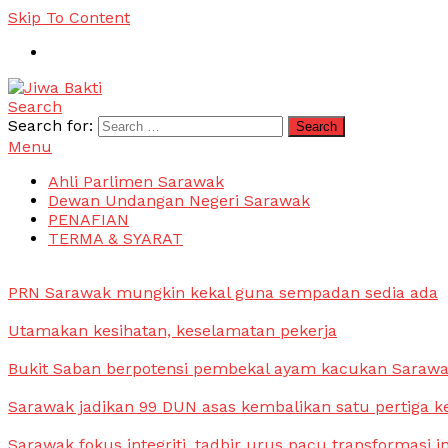
Skip To Content
Search
Jiwa Bakti
Suara PBB Sarawak
Search for:
Menu
Ahli Parlimen Sarawak
Dewan Undangan Negeri Sarawak
PENAFIAN
TERMA & SYARAT
PRN Sarawak mungkin kekal guna sempadan sedia ada
Utamakan kesihatan, keselamatan pekerja
Bukit Saban berpotensi pembekal ayam kacukan Saraw
Sarawak jadikan 99 DUN asas kembalikan satu pertiga k
Sarawak fokus integriti, tadbir urus pacu transformasi i