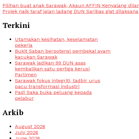
Pilihan buat anak Sarawak, Akaun AFFIN Kenyalang dila
Projek naik taraf jalan ladang DUN Saribas giat dilaksana
Terkini
Utamakan kesihatan, keselamatan
pekerja
Bukit Saban berpotensi pembekal ayam
kacukan Sarawak
Sarawak jadikan 99 DUN asas
kembalikan satu pertiga kerusi
Parlimen
Sarawak fokus integriti, tadbir urus
pacu transformasi industri
Padi Saka buka peluang kepada
pelabur
Arkib
August 2026
July 2026
June 2026