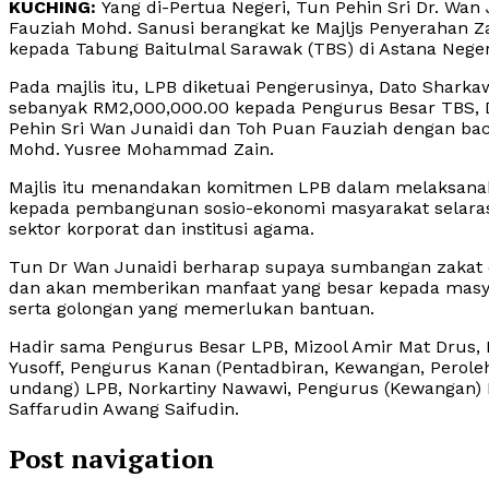
KUCHING:
Yang di-Pertua Negeri, Tun Pehin Sri Dr. Wan 
Fauziah Mohd. Sanusi berangkat ke Majljs Penyerahan 
kepada Tabung Baitulmal Sarawak (TBS) di Astana Negeri d
Pada majlis itu, LPB diketuai Pengerusinya, Dato Shark
sebanyak RM2,000,000.00 kepada Pengurus Besar TBS, Da
Pehin Sri Wan Junaidi dan Toh Puan Fauziah dengan bac
Mohd. Yusree Mohammad Zain.
Majlis itu menandakan komitmen LPB dalam melaksanak
kepada pembangunan sosio-ekonomi masyarakat selara
sektor korporat dan institusi agama.
Tun Dr Wan Junaidi berharap supaya sumbangan zakat d
dan akan memberikan manfaat yang besar kepada masya
serta golongan yang memerlukan bantuan.
Hadir sama Pengurus Besar LPB, Mizool Amir Mat Drus, 
Yusoff, Pengurus Kanan (Pentadbiran, Kewangan, Perol
undang) LPB, Norkartiny Nawawi, Pengurus (Kewangan) 
Saffarudin Awang Saifudin.
Post navigation