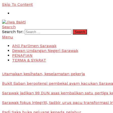
Skip To Content
Search
Jiwa Bakti
Suara PBB Sarawak
Search for:
Menu
Ahli Parlimen Sarawak
Dewan Undangan Negeri Sarawak
PENAFIAN
TERMA & SYARAT
Utamakan kesihatan, keselamatan pekerja
Bukit Saban berpotensi pembekal ayam kacukan Saraw
Sarawak jadikan 99 DUN asas kembalikan satu pertiga k
Sarawak fokus integriti, tadbir urus pacu transformasi i
Padi Saka buka peluang kepada pelabur