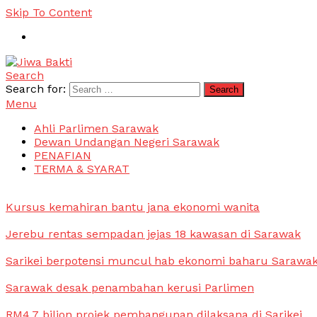
Skip To Content
Search
Jiwa Bakti
Suara PBB Sarawak
Search for:
Menu
Ahli Parlimen Sarawak
Dewan Undangan Negeri Sarawak
PENAFIAN
TERMA & SYARAT
Kursus kemahiran bantu jana ekonomi wanita
Jerebu rentas sempadan jejas 18 kawasan di Sarawak
Sarikei berpotensi muncul hab ekonomi baharu Sarawa
Sarawak desak penambahan kerusi Parlimen
RM4.7 bilion projek pembangunan dilaksana di Sarikei