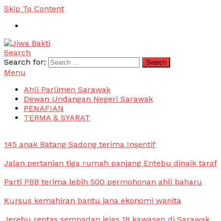
Skip To Content
Search
Jiwa Bakti
Suara PBB Sarawak
Search for:
Menu
Ahli Parlimen Sarawak
Dewan Undangan Negeri Sarawak
PENAFIAN
TERMA & SYARAT
145 anak Batang Sadong terima Insentif
Jalan pertanian tiga rumah panjang Entebu dinaik taraf
Parti PBB terima lebih 500 permohonan ahli baharu
Kursus kemahiran bantu jana ekonomi wanita
Jerebu rentas sempadan jejas 18 kawasan di Sarawak