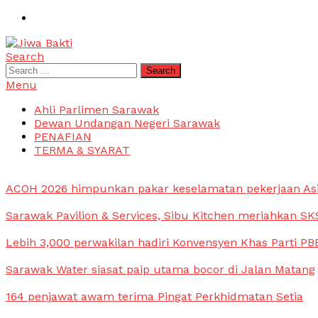
Skip
To
Content
Search
Jiwa Bakti
Suara PBB Sarawak
Search
for:
Menu
Ahli Parlimen Sarawak
Dewan Undangan Negeri Sarawak
PENAFIAN
TERMA & SYARAT
ACOH 2026 himpunkan pakar keselamatan pekerjaan As
Sarawak Pavilion & Services, Sibu Kitchen meriahkan SKS
Lebih 3,000 perwakilan hadiri Konvensyen Khas Parti PB
Sarawak Water siasat paip utama bocor di Jalan Matang
164 penjawat awam terima Pingat Perkhidmatan Setia