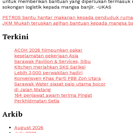
untuk memberikan bantuan yang diperlukan termasuk m
sokongan logistik kepada mangsa banjir. -UKAS
Post
PETROS bantu hantar makanan kepada penduduk ruma
JKM Mukah teruskan agihan bantuan kepada mangsa ba
navigation
Terkini
ACOH 2026 himpunkan pakar
keselamatan pekerjaan Asia
Sarawak Pavilion & Services, Sibu
Kitchen meriahkan SKS Sarikei
Lebih 3,000 perwakilan hadiri
Konvensyen Khas Parti PBB Zon Utara
Sarawak Water siasat paip utama bocor
di Jalan Matang
164 penjawat awam terima Pingat
Perkhidmatan Setia
Arkib
August 2026