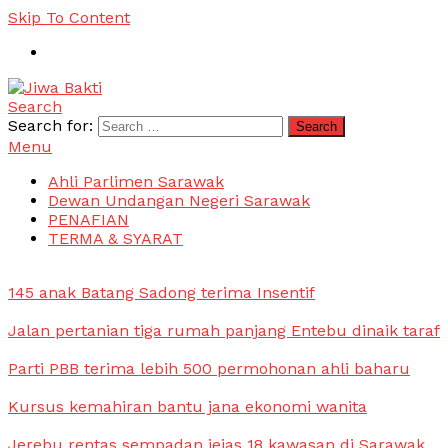
Skip To Content
Search
Jiwa Bakti
Suara PBB Sarawak
Search for:
Menu
Ahli Parlimen Sarawak
Dewan Undangan Negeri Sarawak
PENAFIAN
TERMA & SYARAT
145 anak Batang Sadong terima Insentif
Jalan pertanian tiga rumah panjang Entebu dinaik taraf
Parti PBB terima lebih 500 permohonan ahli baharu
Kursus kemahiran bantu jana ekonomi wanita
Jerebu rentas sempadan jejas 18 kawasan di Sarawak