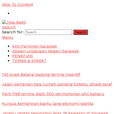
Skip To Content
Search
Jiwa Bakti
Suara PBB Sarawak
Search for:
Menu
Ahli Parlimen Sarawak
Dewan Undangan Negeri Sarawak
PENAFIAN
TERMA & SYARAT
145 anak Batang Sadong terima Insentif
Jalan pertanian tiga rumah panjang Entebu dinaik taraf
Parti PBB terima lebih 500 permohonan ahli baharu
Kursus kemahiran bantu jana ekonomi wanita
Jerebu rentas sempadan jejas 18 kawasan di Sarawak