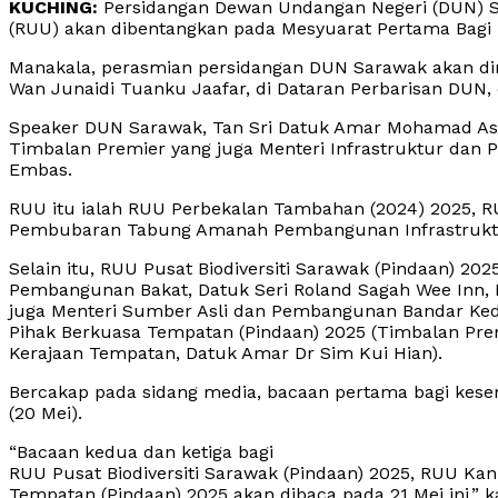
KUCHING:
Persidangan Dewan Undangan Negeri (DUN) 
(RUU) akan dibentangkan pada Mesyuarat Pertama Bagi 
Manakala, perasmian persidangan DUN Sarawak akan dir
Wan Junaidi Tuanku Jaafar, di Dataran Perbarisan DUN, 
Speaker DUN Sarawak, Tan Sri Datuk Amar Mohamad Asf
Timbalan Premier yang juga Menteri Infrastruktur da
Embas.
RUU itu ialah RUU Perbekalan Tambahan (2024) 2025, 
Pembubaran Tabung Amanah Pembangunan Infrastrukt
Selain itu, RUU Pusat Biodiversiti Sarawak (Pindaan) 20
Pembangunan Bakat, Datuk Seri Roland Sagah Wee Inn,
juga Menteri Sumber Asli dan Pembangunan Bandar Ked
Pihak Berkuasa Tempatan (Pindaan) 2025 (Timbalan Pr
Kerajaan Tempatan, Datuk Amar Dr Sim Kui Hian).
Bercakap pada sidang media, bacaan pertama bagi kese
(20 Mei).
“Bacaan kedua dan ketiga bagi
RUU Pusat Biodiversiti Sarawak (Pindaan) 2025, RUU Ka
Tempatan (Pindaan) 2025 akan dibaca pada 21 Mei ini,” kat