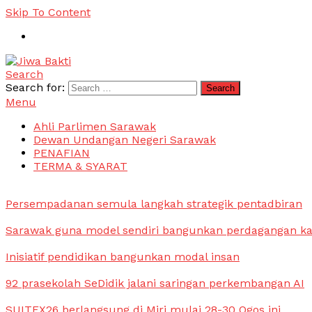
Skip To Content
Search
Jiwa Bakti
Suara PBB Sarawak
Search for:
Menu
Ahli Parlimen Sarawak
Dewan Undangan Negeri Sarawak
PENAFIAN
TERMA & SYARAT
Persempadanan semula langkah strategik pentadbiran
Sarawak guna model sendiri bangunkan perdagangan k
Inisiatif pendidikan bangunkan modal insan
92 prasekolah SeDidik jalani saringan perkembangan AI
SUITEX26 berlangsung di Miri mulai 28-30 Ogos ini