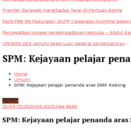
Premier Sarawak menghadap Yang di-Pertuan Agong
Parti PBB N9 Padungan, SUPP Cawangan Kuching bekerja
Percepatkan proses persempadanan semula – Abdul Ka
UNIMAS DEX penuhi keperluan pekerja berkemahiran
SPM: Kejayaan pelajar pen
Home
Umum
SPM: Kejayaan pelajar penanda aras SMK Kabong
Umum
25/04/2025
25/04/2025
Jiwa Bakti
SPM: Kejayaan pelajar penanda ara