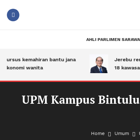
Suara PBB Sarawak
Jiwa B
AHLI PARLIMEN SARAW
ursus kemahiran bantu jana
Jerebu renta
konomi wanita
18 kawasan d
UPM Kampus Bintulu 
Umum
02/12/2024
Jiwa Bakti
Home
Umum