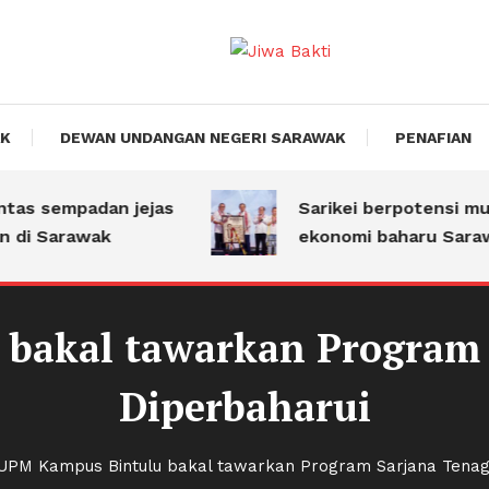
akti
AK
DEWAN UNDANGAN NEGERI SARAWAK
PENAFIAN
s sempadan jejas
Sarikei berpotensi munc
i Sarawak
ekonomi baharu Sarawa
bakal tawarkan Program 
Diperbaharui
UPM Kampus Bintulu bakal tawarkan Program Sarjana Tenag