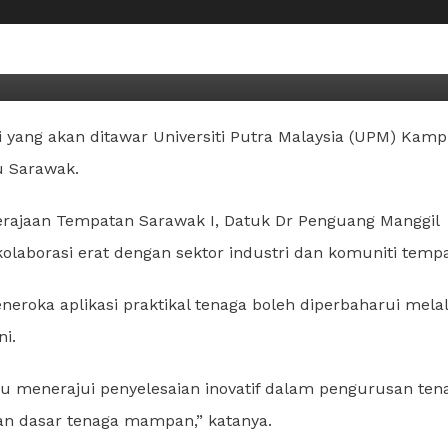
 tawarkan Program Sarjana
i
 yang akan ditawar Universiti Putra Malaysia (UPM) Kam
u Sarawak.
rajaan Tempatan Sarawak I, Datuk Dr Penguang Manggil
laborasi erat dengan sektor industri dan komuniti temp
eroka aplikasi praktikal tenaga boleh diperbaharui melal
ni.
u menerajui penyelesaian inovatif dalam pengurusan ten
an dasar tenaga mampan,” katanya.