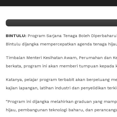
UPM Kampus Bintulu bakal
Tenaga Boleh Diperbaharu
BINTULU:
Program Sarjana Tenaga Boleh Diperbaharui
Bintulu dijangka mempercepatkan agenda tenaga hija
Timbalan Menteri Kesihatan Awam, Perumahan dan Ke
berkata, program ini akan memberi tumpuan kepada ko
Katanya, pelajar program terbabit akan berpeluang men
kajian lapangan, latihan industri dan penyelidikan terki
“Program ini dijangka melahirkan graduan yang mamp
hijau, pembangunan teknologi baharu, dan perancang